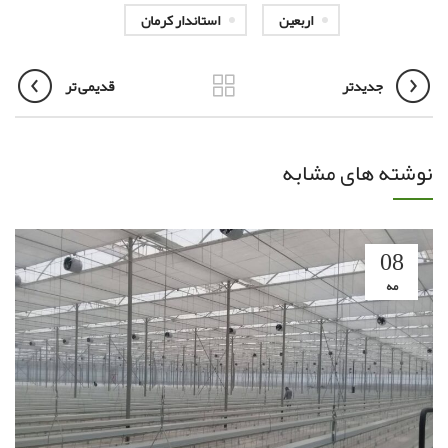
اربعین
استاندار کرمان
جدیدتر
قدیمی تر
نوشته های مشابه
08
مه