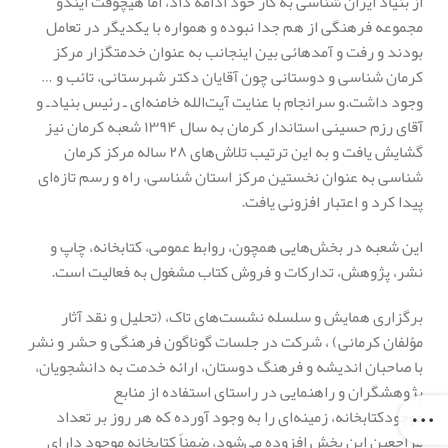
از بنیاد ایران شناسی به کار خود ادامه داد، اما هیچوقت ایندو
مجموعه فرهنگی از هم جدا نبوده و همواره با یکدیگر در تعامل
بودند و رفت و آمدهائی بین اینجانب به عنوان خدمتگزار مرکز
کرمان شناسی و دوستانی چون آقایان دکتر شهرستانی، تائب و …
وجود داشت.و سرانجام با عنایت آیت‌الله خامنه‌ای ـ رئیس بنیادـ و
آقای رزم حسینی استاندار کرمان به سال ۱۳۹۴ شعبه کرمان نیز
گشایش یافت و به این ترتیب تلاش‌های ۲۸ ساله مرکز کرمان
شناسی به عنوان نخستین مرکز استان شناسی، راه و رسم تازه‌ای
پیدا کرد و اعتبار افزونی یافت.
این شعبه در بخش‌هایی همچون، روابط عمومی، کتابخانه‌، چاپ و
نشر، پژوهش‌، تدارکات و فروش کتاب مشغول به فعالیت است.
برگزاری همایش و سلسله نشست‌های تاک، (تحلیل و نقد آثار
مؤلفان کرمانی) ، شرکت در جلسات گوناگون فرهنگی و حشر و نشر
با صاحبان اندیشه و فرهنگ دوستان، ارائه خدمت به دانشجویان،
پژوهشگران و راهنمایی در راستای استفاده از منابع
موجودکتابخانه‌، زمینه‌ای را به وجود آورده که هر روز بر تعداد
مراجعین این بخش افزوده می‌شود، ضمناً کتابخانه موجود دارای