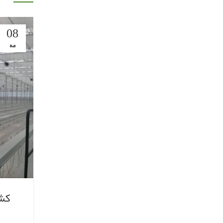
08
مه
کشا