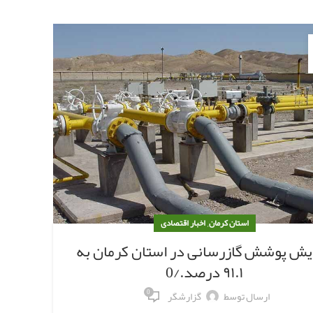
25
آگوست
,
استان کرمان
اخبار اقتصادی
ا
ایش پوشش گازرسانی در استان کرمان به
۹۱.۱ درصد./0
0
ارسال توسط
گزارشگر