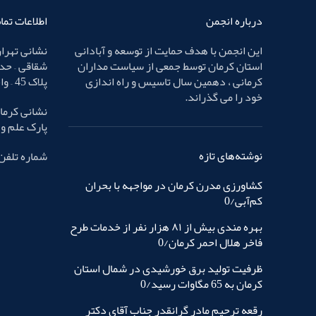
درباره انجمن
اطلاعات تم
این انجمن با هدف حمایت از توسعه و آبادانی
نشانی تهران
استان کرمان توسط جمعی از سیاست مداران
شقاقی – حد
کرمانی ، دهمین سال تاسیس و راه اندازی
پلاک 45 – واحد 4
خود را می گذراند.
نشانی کرمان
پارک علم و فناوری – پ
نوشته‌های تازه
شماره تلفن : 32436587 
کشاورزی مدرن کرمان در مواجهه با بحران
کم‌آبی/0
بهره مندی بیش از ٨١ هزار نفر از خدمات طرح
فاخر هلال احمر کرمان/0
ظرفیت تولید برق خورشیدی در شمال استان
کرمان به 65 مگاوات رسید/0
رقعه ترحیم مادر گرانقدر جناب آقای دکتر