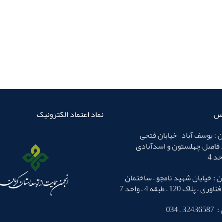
اس
نماد اعتماد الکترونیک
 : یوسف آباد – خیابان فتحی
 فاصل چهلستون و اسدآبادی –
 : خیابان شهید نامجو – ساختمان
لاک 120 – طبقه 4 – واحد 7
– 034