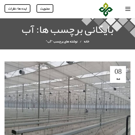
عضویت
ایده ها/ نظرات
بایگانی برچسب ها: آب
خانه
نوشته های برچسب "آب"
08
مه