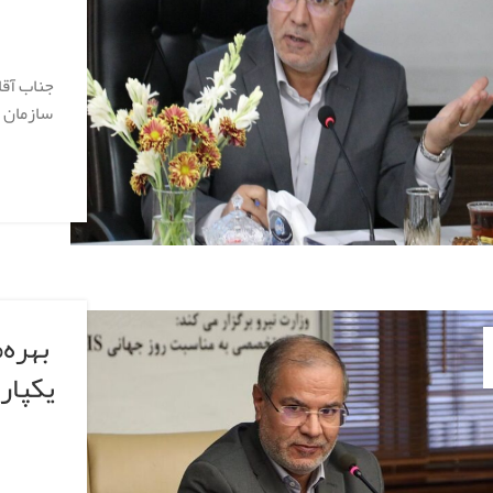
جناب آقا
سازمان 
یکپار