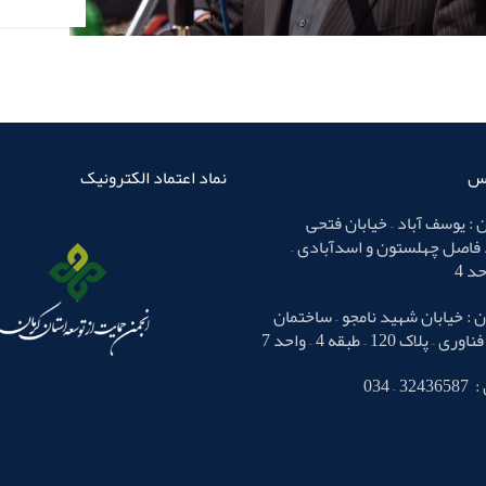
اس
نماد اعتماد الکترونیک
 : یوسف آباد – خیابان فتحی
 فاصل چهلستون و اسدآبادی –
 : خیابان شهید نامجو – ساختمان
لاک 120 – طبقه 4 – واحد 7
– 034