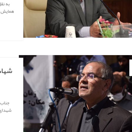
به نقل
جناب 
شهدای 