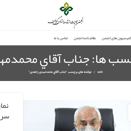
میسیون های انجمن
نظام نامه انجمن
تماس با ما
چسب ها: جناب آقاي محمدم
خانه
نوشته های برچسب "جناب آقاي محمدمهدی زاهدی"
نما
سرم