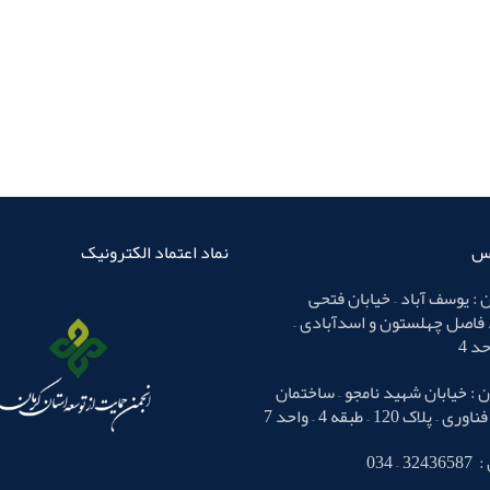
اس
نماد اعتماد الکترونیک
 : یوسف آباد – خیابان فتحی
 فاصل چهلستون و اسدآبادی –
 : خیابان شهید نامجو – ساختمان
لاک 120 – طبقه 4 – واحد 7
– 034