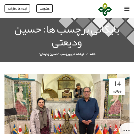
عضویت
ایده ها/ نظرات
بایگانی برچسب ها: حسین
ودیعتی
خانه
نوشته های برچسب "حسین ودیعتی"
14
جولای