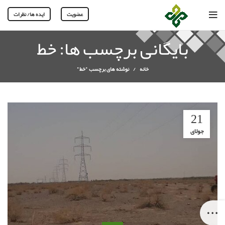
عضویت
ایده ها/ نظرات
بایگانی برچسب ها: خط
خانه
نوشته های برچسب "خط"
21
جولای