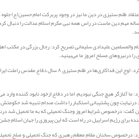
عتقاد ظلم ستیزی در دین ما نیز در وجود پربرکت امام حسین(ع) جلو
اله مهم دین ماست در راس همه نبی مکرم اسلام عدالت را دنبال کرد
شد.
م والمسلمین علیدادی سلیمانی تصریح کرد: رجال بزرگی در مکتب اهل 
را درنیرو‌های مسلح امروز ما می‌بینید.
وی تاکید کرد: اوج این فداکاری‌ها در ظلم ست
د: ما آغازگر هیچ جنگی نبودیم، اما در دفاع ازخود نابود کننده وارد
د درنهایت چون پشتیبانی استکبار را داشت صدام تنبیه شد حکومتش ناب
ن گفت: درخصوص شرایط امروز وجنگ تحمیلی که به ما تحمیل شد درنها
ده برای رژیم اسراییل در راه است که این پیروزی را جهان اسلام جش
رد: درخصوص سخنان مقام معظم رهبری که جنگ تحمیلی و صلح تحمیلی ر