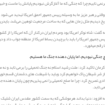
برنمی تابیم چرا که جنگی که ما آغازگرش نبودیم پایانش با ماست و خ
وقتی رهبر عزیز ما به وسیله رییس جمهور احمق امریکا تهدید می شود 
ریخ دیدیم مثل زمان هایی که به ساحت مرجعیت توهین می‌شد، بایدری
ه گفت: شاه نوکر امریکا بود ومردم ایران درکنار آن که امریکا را از کش
 جمهور امریکا را باید با برچیدن بساط امریکا از منطقه جواب داد و
 رقم میخورد.
 جنگی نبودیم، اما پایان دهنده جنگ ما هستیم.
کرمان تاکید کرد: ملت رشید اسلام نه جنگ تحمیلی را برمی تابد و نه 
 از شر شیطان پاک خواهیم کرد وباید با شیطنت های دشمنان قسم خو
دی تصریح کرد: چرا ما صلح تحمیلی را نمی پذیریم چون پایان دهنده ج
می تابد.
مه افزود: دنیا بداند هرموشکی که به سمت کشور مقدس ایران شلیک ش
 و توده‌های مردم و یکپارچگی بلوچ غیور و کرد رشید و لر قهرمان 