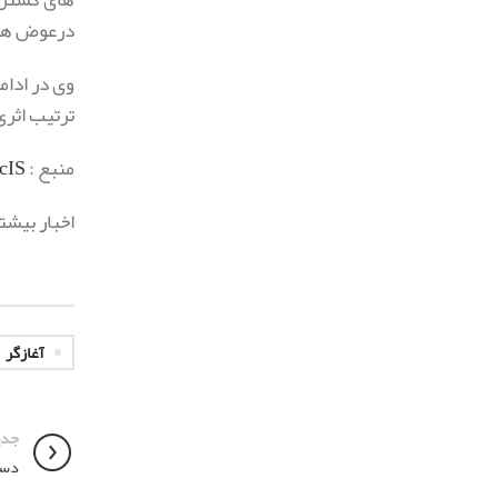
درعوض هر م
وی در ادام
ترتیب اثری
منبع :
cIS
اخبار بیشت
آغازگر
جدی
دستگیری ۱۴ ‌فریب‌