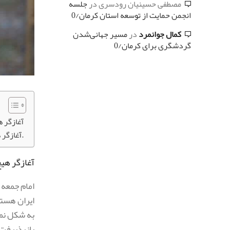
مصطفی حسینیان رودسری
در
جلسه
انجمن حمایت از توسعه استان کرمان/0
کمال جوانمرد
در
مسیر جهانی‌شدن
گردشگری برای کرمان/0
آغازگر 
آغازگر هیچ جنگی نبودیم، اما پایان دهنده جنگ ما هستیم.
آغازگر هی
امام جمعه 
ایران هستی
به شکل نما
بازپذیرفت