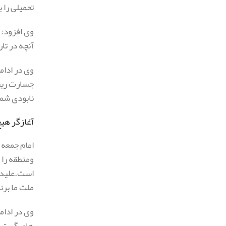
تحمیلی را 
وی افزود: 
آنچه در تا
وی در ادام
جسارت رییس
نابودی شما
آغازگر هیچ
امام جمعه 
ومنطقه را
است.
علیدا
ملت ما برن
وی در ادا
های گسترده