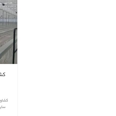
کشا
کشاور
سایه