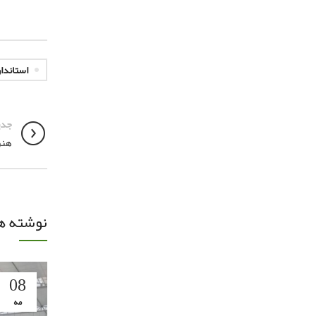
استاندا
جدی
هنر
نوشته ه
08
مه