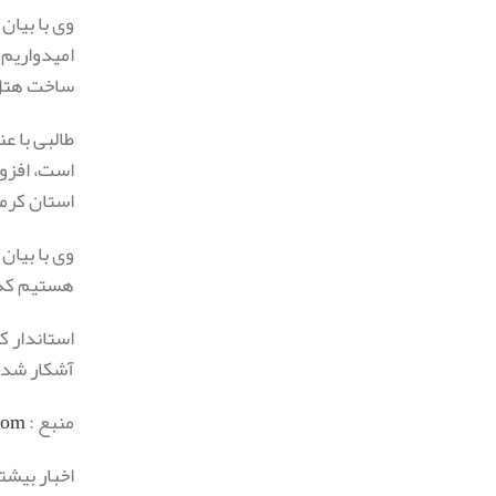
وی با بیان
امیدواریم 
ساخت هتل 
طالبی با ع
است، افزود
استان کرما
وی با بیان
هستیم که 
استاندار ک
آشکار شده 
منبع :
om/
اخبار بیشت