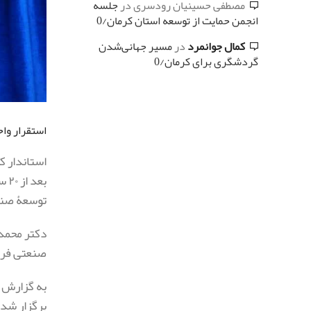
مصطفی حسینیان رودسری
در
جلسه
انجمن حمایت از توسعه استان کرمان/0
کمال جوانمرد
در
مسیر جهانی‌شدن
گردشگری برای کرمان/0
استقرار وا
استاندار 
بع
توسعۀ صنع
دکتر محمدع
صنعتی فرآ
برگزار شد،