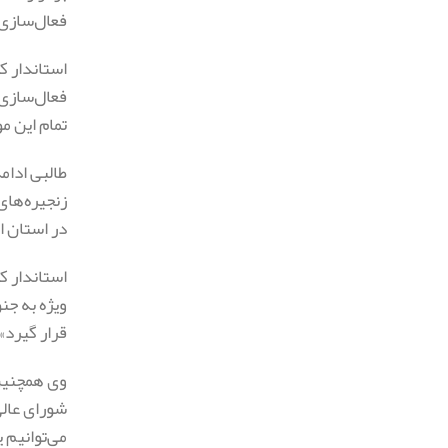
فعال‌سازی
استاندار ک
فعال‌سازی 
تمام این م
طالبی ادام
زنجیره‌های
در استان ا
استاندار ک
ویژه به جن
قرار گیرد».
وی همچنین 
شورای عالی
می‌توانیم 