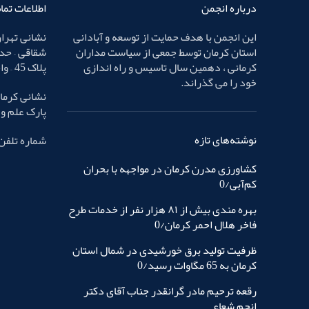
درباره انجمن
اطلاعات تم
این انجمن با هدف حمایت از توسعه و آبادانی
نشانی تهران
استان کرمان توسط جمعی از سیاست مداران
شقاقی – حد
کرمانی ، دهمین سال تاسیس و راه اندازی
پلاک 45 – واحد 4
خود را می گذراند.
نشانی کرمان
پارک علم و فناوری – پ
نوشته‌های تازه
شماره تلفن : 32436587 
کشاورزی مدرن کرمان در مواجهه با بحران
کم‌آبی/0
بهره مندی بیش از ٨١ هزار نفر از خدمات طرح
فاخر هلال احمر کرمان/0
ظرفیت تولید برق خورشیدی در شمال استان
کرمان به 65 مگاوات رسید/0
رقعه ترحیم مادر گرانقدر جناب آقای دکتر
انجم شعاع