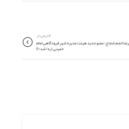
قدیمی تر
ضا انجم شجاع؛ عضو جدید هیئت مدیره شهر فرودگاهی امام
خمینی (ره) شد/0