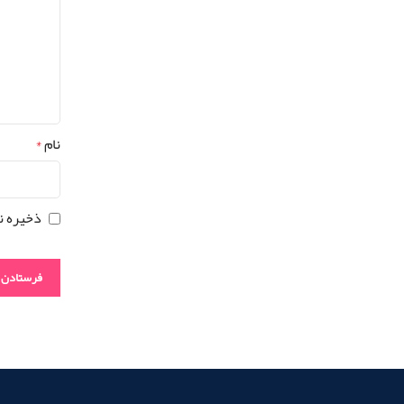
نام
*
ذخیره ن