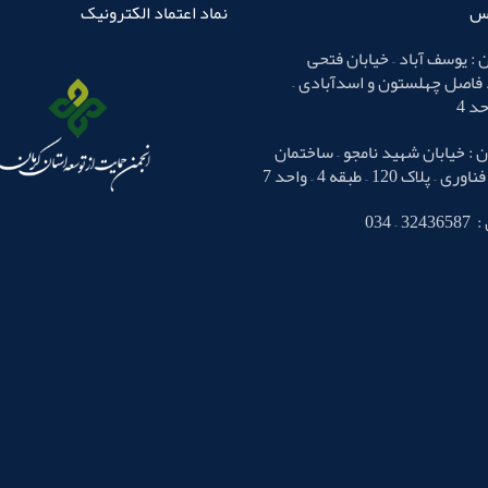
اس
نماد اعتماد الکترونیک
 : یوسف آباد – خیابان فتحی
 فاصل چهلستون و اسدآبادی –
 : خیابان شهید نامجو – ساختمان
لاک 120 – طبقه 4 – واحد 7
– 034