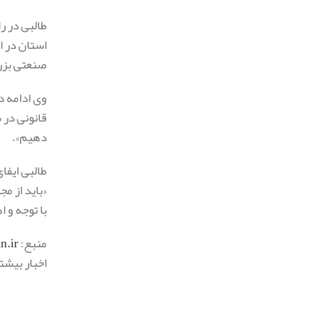
طالبی در ر
استان در ا
صنعتی بزرگ
وی ادامه د
قانونی در 
دهیم».
طالبی ایفا
«باید از م
با توجه و 
منبع:
.ir/
اخبار بیشت