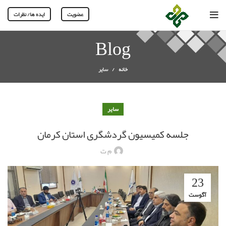
عضویت
ایده ها/ نظرات
Blog
خانه
سایر
سایر
جلسه کمیسیون گردشگری استان کرمان
م ت
23
آگوست