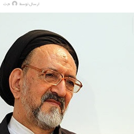
ارسال توسط
م ت