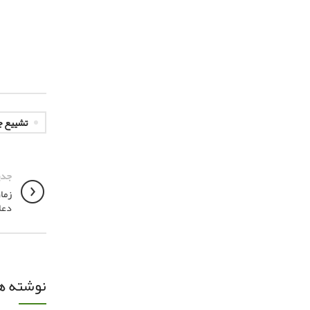
تشییع ج
جدی
زما
دعا
نوشته ه