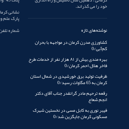
خود را می گذراند.
نشانی کرمان
پارک علم و فناوری – پ
نوشته‌های تازه
شماره تلفن : 32436587 
کشاورزی مدرن کرمان در مواجهه با بحران
کم‌آبی/0
بهره مندی بیش از ٨١ هزار نفر از خدمات طرح
فاخر هلال احمر کرمان/0
ظرفیت تولید برق خورشیدی در شمال استان
کرمان به 65 مگاوات رسید/0
رقعه ترحیم مادر گرانقدر جناب آقای دکتر
انجم شعاع
فیبر نوری به کابل مسی در نخستین شهرک
مسکونی کرمان جایگزین شد/0