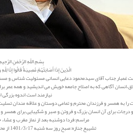
بِسْمِ اللَّهِ الرَّحْمَنِ الرَّحِيم
الَّذِينَ إِذَا أَصَابَتْهُمْ مُصِيبَةٌ قَالُوا إِنَّا لِلَّهِ وَ
 غمبار جناب آقای سیدمحمود دعایی انسانی مسئولیت شناس و مسئول
لاق،انسان آگاهی که به اصلاح جامعه خویش می اندیشید و همه عمر برای 
نیازمند است اندوه بزرگی 
را به همسر و فرزندان محترم و تمامی دوستان و علاقه مندان تسلیت
و درجات برای آن انسان بزرگ و فروتن و صبر و شکیبایی برای همسر و 
مراسم:فردا دوشنبه بعد از نماز مغرب و عشاء 
تشييع جنازه:صبح روز سه شنبه 1401/3/17 از محل ساختمان روزنامه اطلاعات