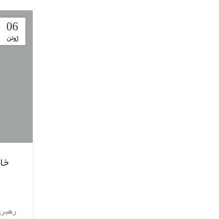
06
ژوئن
خاط
رهبری 