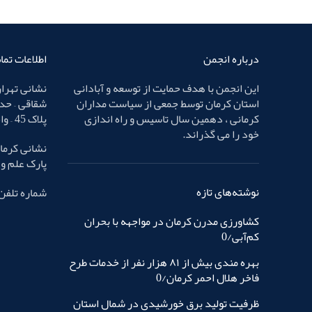
درباره انجمن
اطلاعات تم
این انجمن با هدف حمایت از توسعه و آبادانی
نشانی تهران
استان کرمان توسط جمعی از سیاست مداران
شقاقی – حد
کرمانی ، دهمین سال تاسیس و راه اندازی
پلاک 45 – واحد 4
خود را می گذراند.
نشانی کرمان
پارک علم و فناوری – پ
نوشته‌های تازه
شماره تلفن : 32436587 
کشاورزی مدرن کرمان در مواجهه با بحران
کم‌آبی/0
بهره مندی بیش از ٨١ هزار نفر از خدمات طرح
فاخر هلال احمر کرمان/0
ظرفیت تولید برق خورشیدی در شمال استان