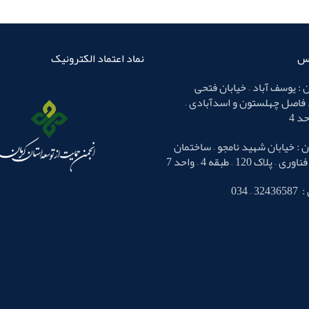
اس
نماد اعتماد الکترونیک
 : یوسف آباد – خیابان فتحی
 فاصل چهلستون و اسدآبادی –
 : خیابان شهید نامجو – ساختمان
لاک 120 – طبقه 4 – واحد 7
– 034