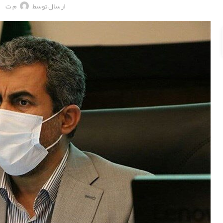
ارسال توسط
م ت