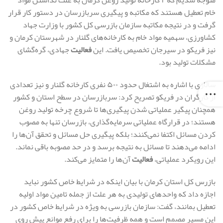
متوجه شدیم که ۲ کارخانه تولید روغن کرمان به علت نداشتن مواد
خام تعطیل هستند که مکاتبه و پیگیری سربازرسان در دستور کار قرار
گرفت و در نتیجه مکاتبه سازمان بازرسی کل کشور با وزارت جهاد
کشاورزی، سهمیه مواد خام به کارخانه‌های گلنار در شهرستان کرمان و
نیز فریکو در سیرجان تخصیص یافت. این
فعالیت
جهادی، گره‌گشای
مشکلات تولید بود.
سالاری با اشاره به اشتغال حدود ۵۰۰ نفری کارخانه گلنار و نیز تعدادی
از کارگران در فریکو تصریح کرد: سربازرسان در سطح استان و کشور
همچنان پیگیر عملیاتی شدن پیگیری‌ها تا شروع چرخه تولید روغن
هستند؛ در قرارگاه عملیاتی سرمایه‌گذاری، بازرسان تنها به مصوب
کردن مسائل اکتفا نمی‌کنند؛ بلکه پیگیری حل مسائل و تحقق آن‌ها را
ادامه می‌دهند تا مسائل به نتیجه برسد و در حد مصوبه باقی نماند.
این رویکرد عملیاتی،
فعالیت
آن‌ها را متمایز می‌کند.
بازرس کل استان کرمان با بیان اینکه در شرایط خاص کشور نباید
اجازه داد که واحدهای تولیدی به هر علت از جمله تامین مواد اولیه
تعطیل بمانند، گفت: سازمان بازرسی به ویژه در شرایط خاص کشور در
این مسیر مصمم است و همه ظرفیت‌ها را برای رفع موانع پیش روی