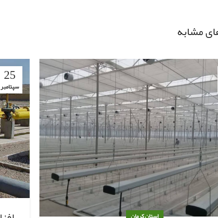
ای مشابه
25
سپتامبر
افز
استان کرمان