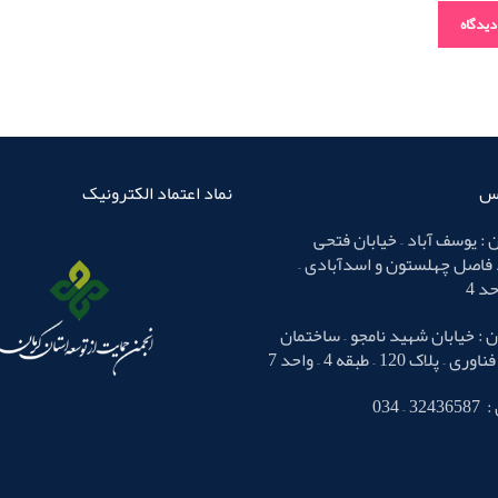
اس
نماد اعتماد الکترونیک
 : یوسف آباد – خیابان فتحی
 فاصل چهلستون و اسدآبادی –
 : خیابان شهید نامجو – ساختمان
لاک 120 – طبقه 4 – واحد 7
– 034