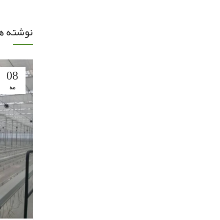
نوشته ه
08
مه