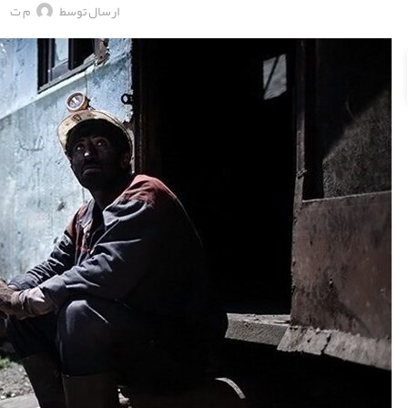
ارسال توسط
م ت