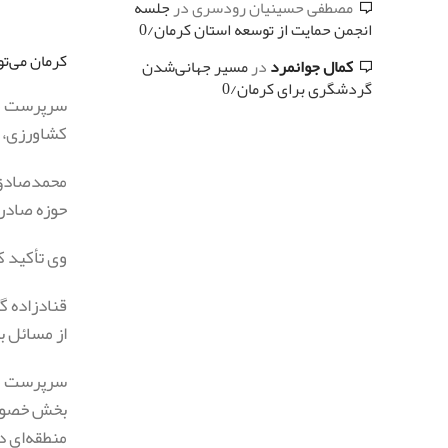
مصطفی حسینیان رودسری
در
جلسه
انجمن حمایت از توسعه استان کرمان/0
کرمان می‌تو
کمال جوانمرد
در
مسیر جهانی‌شدن
گردشگری برای کرمان/0
سرپرست معا
کشاورزی، م
حوزه صادر
وی تأکید ک
قنادزاده 
از مسائل ب
سرپرست معا
بخش خصوصی 
منطقه‌ای د