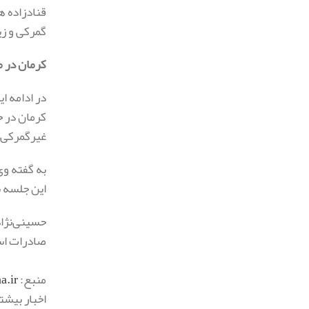
قنادزاده 
گمرکی و ز
کرمان در مسیر تحق
در ادامه ا
غیرگمرکی 
این جلسه 
صادرات اس
منبع:
.ir/
اخبار بیشت