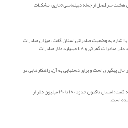
مل هشت سرفصل از جمله دیپلماسی تجاری، مشکلات
 با اشاره به وضعیت صادراتی استان گفت: میزان صادرات
کرمان در حال حاضر حدود سه میلیارد دلار است که شامل حدود ۱.۲ تا ۱.۵ میلیارد دلار صادرات گمرکی و ۱.۸ میلیارد دلار صادرات
دن به رقم ۴.۳ میلیارد دلار صادرات در حال پیگیری است و برای دستیابی به آن، راهکارهایی در
حسینی‌نژاد با اعلام اینکه بیشترین صادرات از طریق گمرک بم انجام شده، در ادامه گفت: امسال تاکنون حدود ۱۸۰ تا ۱۹۰ میلیون دلار از
شته است.